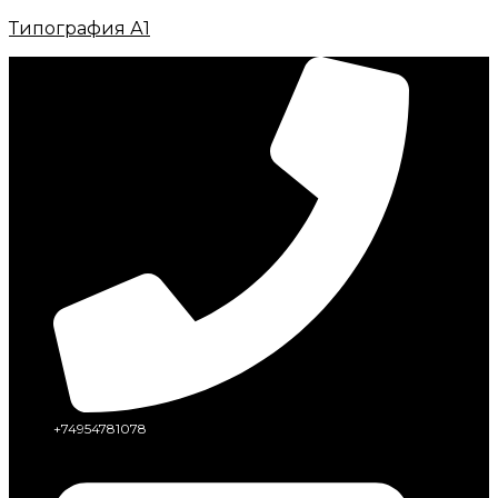
Типография А1
+74954781078