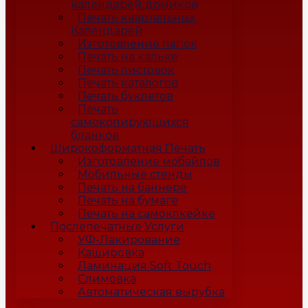
календарей домиков
Печать квартальных
Календарей
Изготовление папок
Печать на кальке
Печать листовок
Печать каталогов
Печать буклетов
Печать
самокопирующихся
бланков
Широкоформатная Печать
Изготовление мобайлов
Мобильные стенды
Печать на баннере
Печать на бумаге
Печать на самоклкейке
Послепечатные Услуги
УФ-Лакирование
Кашировка
Ламинация Soft Touch
Слимовка
Автоматическая вырубка