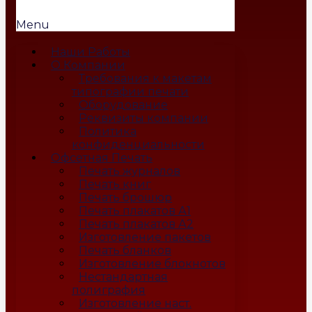
Menu
Наши Работы
О Компании
Требования к макетам
типографии печати
Оборудование
Реквизиты компании
Политика
конфиденциальности
Офсетная Печать
Печать журналов
Печать книг
Печать брошюр
Печать плакатов А1
Печать плакатов А2
Изготовление пакетов
Печать бланков
Изготовление блокнотов
Нестандартная
полиграфия
Изготовление наст.