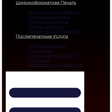
Широкоформатная Печать
Изготовление мобайлов
Мобильные стенды
Печать на баннере
Печать на бумаге
Печать на самоклкейке
Послепечатные Услуги
УФ-Лакирование
Кашировка
Ламинация Soft Touch
Слимовка
Автоматическая вырубка