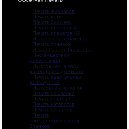
Печать журналов
Печать книг
Печать брошюр
Печать плакатов А1
Печать плакатов А2
Изготовление пакетов
Печать бланков
Изготовление блокнотов
Нестандартная
полиграфия
Изготовление наст.
календарей домиков
Печать квартальных
Календарей
Изготовление папок
Печать на кальке
Печать листовок
Печать каталогов
Печать буклетов
Печать
самокопирующихся
бланков