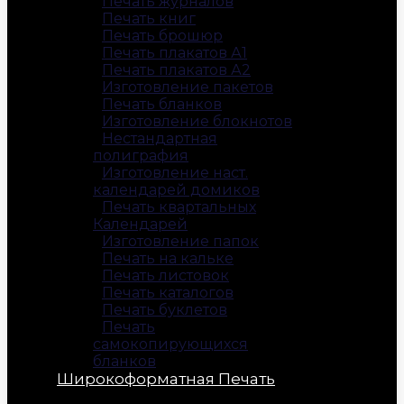
Печать журналов
Печать книг
Печать брошюр
Печать плакатов А1
Печать плакатов А2
Изготовление пакетов
Печать бланков
Изготовление блокнотов
Нестандартная
полиграфия
Изготовление наст.
календарей домиков
Печать квартальных
Календарей
Изготовление папок
Печать на кальке
Печать листовок
Печать каталогов
Печать буклетов
Печать
самокопирующихся
бланков
Широкоформатная Печать