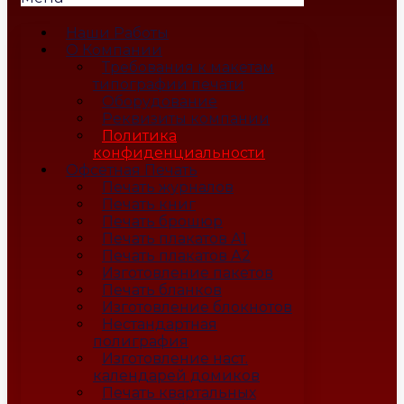
Наши Работы
О Компании
Требования к макетам
типографии печати
Оборудование
Реквизиты компании
Политика
конфиденциальности
Офсетная Печать
Печать журналов
Печать книг
Печать брошюр
Печать плакатов А1
Печать плакатов А2
Изготовление пакетов
Печать бланков
Изготовление блокнотов
Нестандартная
полиграфия
Изготовление наст.
календарей домиков
Печать квартальных