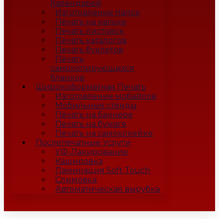
Календарей
Изготовление папок
Печать на кальке
Печать листовок
Печать каталогов
Печать буклетов
Печать
самокопирующихся
бланков
Широкоформатная Печать
Изготовление мобайлов
Мобильные стенды
Печать на баннере
Печать на бумаге
Печать на самоклкейке
Послепечатные Услуги
УФ-Лакирование
Кашировка
Ламинация Soft Touch
Слимовка
Автоматическая вырубка