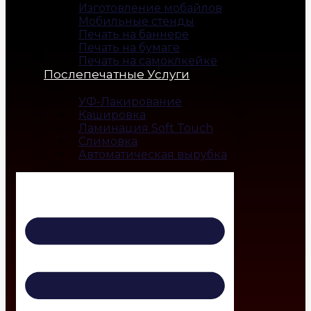
Изготовление мобайлов
Мобильные стенды
Печать на баннере
Печать на бумаге
Печать на самоклкейке
Послепечатные Услуги
УФ-Лакирование
Кашировка
Ламинация Soft Touch
Слимовка
Автоматическая вырубка