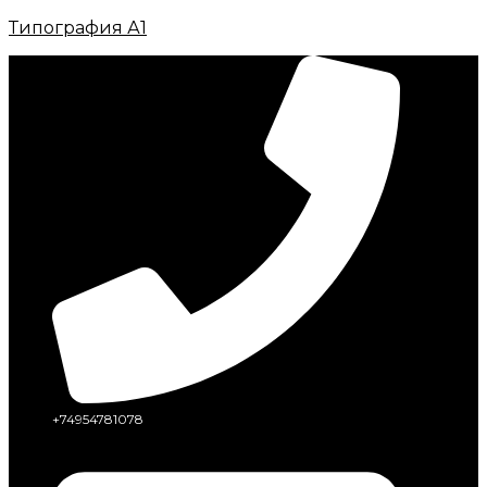
Типография А1
+74954781078