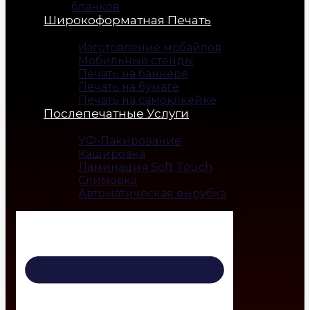
бланков
Широкоформатная Печать
Изготовление мобайлов
Мобильные стенды
Печать на баннере
Печать на бумаге
Печать на самоклкейке
Послепечатные Услуги
УФ-Лакирование
Кашировка
Ламинация Soft Touch
Слимовка
Автоматическая вырубка