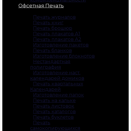
Офсетная Печать
Печать журналов
Печать книг
Печать брошюр
Печать плакатов А1
Печать плакатов А2
Изготовление пакетов
Печать бланков
Изготовление блокнотов
Нестандартная
полиграфия
Изготовление наст.
календарей домиков
Печать квартальных
Календарей
Изготовление папок
Печать на кальке
Печать листовок
Печать каталогов
Печать буклетов
Печать
самокопирующихся