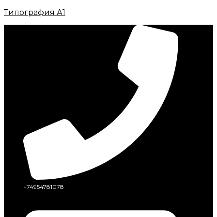
Типография А1
+74954781078