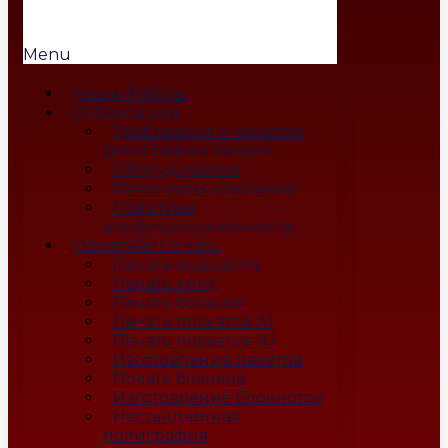
Menu
Наши Работы
О Компании
Требования к макетам
типографии печати
Оборудование
Реквизиты компании
Политика
конфиденциальности
Офсетная Печать
Печать журналов
Печать книг
Печать брошюр
Печать плакатов А1
Печать плакатов А2
Изготовление пакетов
Печать бланков
Изготовление блокнотов
Нестандартная
полиграфия