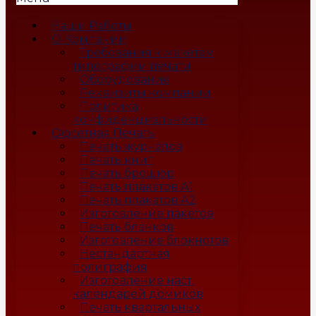
Наши Работы
О Компании
Требования к макетам
типографии печати
Оборудование
Реквизиты компании
Политика
конфиденциальности
Офсетная Печать
Печать журналов
Печать книг
Печать брошюр
Печать плакатов А1
Печать плакатов А2
Изготовление пакетов
Печать бланков
Изготовление блокнотов
Нестандартная
полиграфия
Изготовление наст.
календарей домиков
Печать квартальных