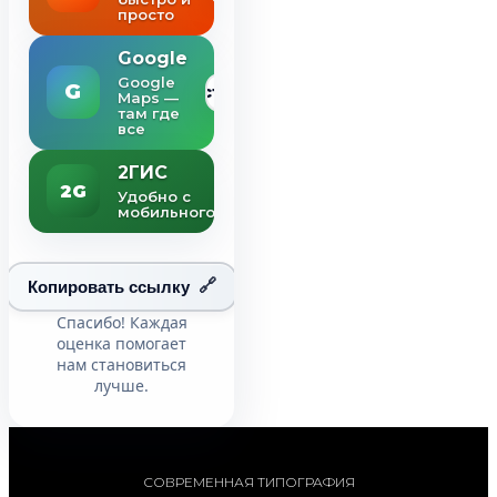
просто
Google
Google
Оставить
Maps —
там где
все
2ГИС
Оставить
Удобно с
мобильного
Копировать ссылку
Спасибо! Каждая
оценка помогает
нам становиться
лучше.
СОВРЕМЕННАЯ ТИПОГРАФИЯ