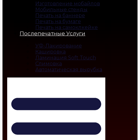
Изготовление мобайлов
Мобильные стенды
Печать на баннере
Печать на бумаге
Печать на самоклкейке
Послепечатные Услуги
УФ-Лакирование
Кашировка
Ламинация Soft Touch
Слимовка
Автоматическая вырубка