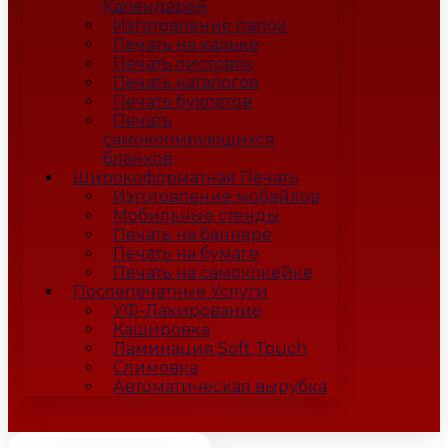
Календарей
Изготовление папок
Печать на кальке
Печать листовок
Печать каталогов
Печать буклетов
Печать
самокопирующихся
бланков
Широкоформатная Печать
Изготовление мобайлов
Мобильные стенды
Печать на баннере
Печать на бумаге
Печать на самоклкейке
Послепечатные Услуги
УФ-Лакирование
Кашировка
Ламинация Soft Touch
Слимовка
Автоматическая вырубка