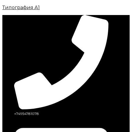
Типография А1
+74954781078