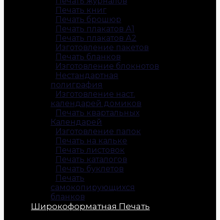
Печать журналов
Печать книг
Печать брошюр
Печать плакатов А1
Печать плакатов А2
Изготовление пакетов
Печать бланков
Изготовление блокнотов
Нестандартная
полиграфия
Изготовление наст.
календарей домиков
Печать квартальных
Календарей
Изготовление папок
Печать на кальке
Печать листовок
Печать каталогов
Печать буклетов
Печать
самокопирующихся
бланков
Широкоформатная Печать